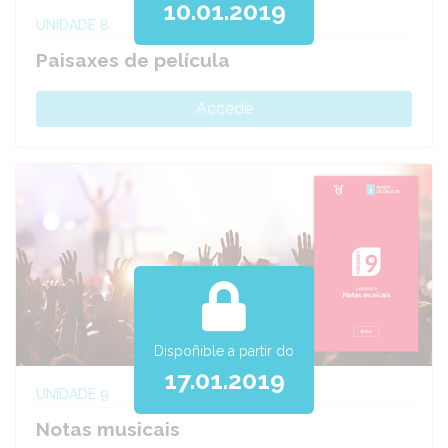
10.01.2019
UNIDADE 8
Paisaxes de película
Accede
Dispoñible a partir do
17.01.2019
UNIDADE 9
Notas musicais