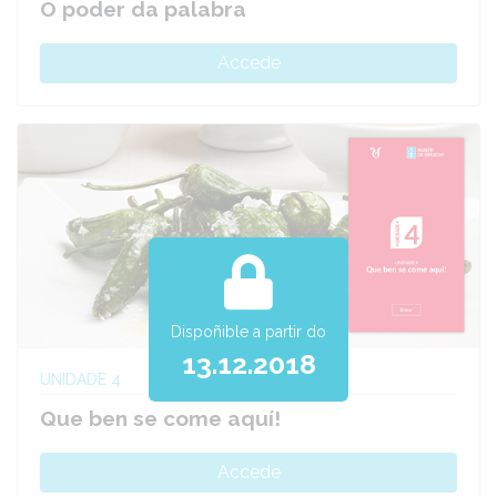
O poder da palabra
Accede
Dispoñible a partir do
13.12.2018
UNIDADE 4
Que ben se come aquí!
Accede